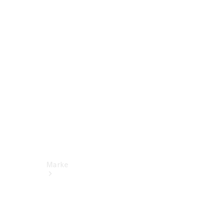
Miete
Mercedes-
Benz Apps
Betriebsanleitungen
Support
Marke