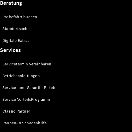
Beratung
Alle SUVs
EQA
Elektrisch
Probefahrt buchen
EQE
Elektrisch
SUV
Standortsuche
EQS
Elektrisch
SUV
Digitale Extras
Mercedes-
Services
Maybach
Elektrisch
EQS SUV
GLA
Servicetermin vereinbaren
GLA
Neu
Elektrisch
Betriebsanleitungen
GLA
Neu
GLB
Elektrisch
Service- und Garantie-Pakete
GLB
GLC
Elektrisch
Service VorteilsProgramm
GLC
GLC Coupé
Classic Partner
GLE
Neu
GLE
Pannen- & Schadenhilfe
Neu
Coupé
GLS
Neu