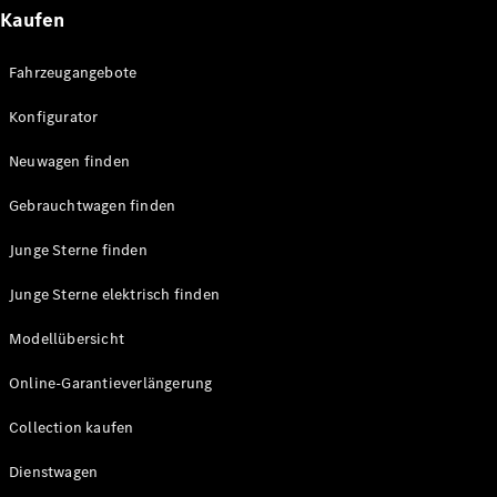
E-Klasse
Kaufen
Limousine
S-Klasse
Fahrzeugangebote
S-Klasse
Lang
Konfigurator
Mercedes-
Maybach
Neu
Neuwagen finden
S-Klasse
Gebrauchtwagen finden
Konfigurator
Junge Sterne finden
Probefahrt
Mercedes-
Junge Sterne elektrisch finden
Benz Store
SUV & Geländewagen
Modellübersicht
Online-Garantieverlängerung
Collection kaufen
Dienstwagen