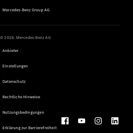
Probefahrt
Mercedes-
Mercedes-Benz Group AG
Benz Store
Kompaktwagen
© 2026. Mercedes-Benz AG
Anbieter
Alle
Einstellungen
Kompaktlimousinen
A-Klasse
Datenschutz
Kompaktlimousine
B-Klasse
Rechtliche Hinweise
Konfigurator
Probefahrt
Nutzungsbedingungen
Mercedes-
Benz Store
Erklärung zur Barrierefreiheit
Coupés