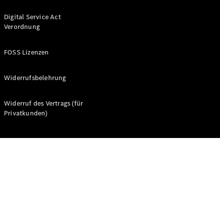
Digital Service Act
Verordnung
FOSS Lizenzen
Alle Coupés
CLE Coupé
Widerrufsbelehrung
Mercedes-
AMG GT
Widerruf des Vertrags (für
Coupé
Privatkunden)
Mercedes-
AMG GT
Neu
Elektrisch
4-Türer
Coupé
Konfigurator
Probefahrt
Mercedes-
Benz Store
Cabriolets & Roadster