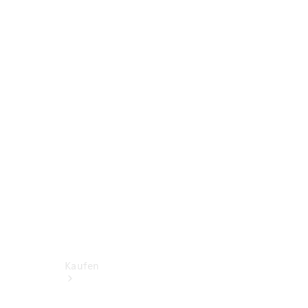
Konfigurator
Probefahrt
Mercedes-Benz Store
Kaufen