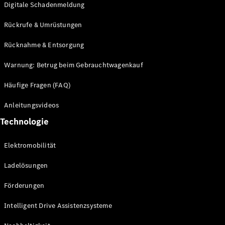
Digitale Schadenmeldung
Mercedes-
Maybach
Neu
Rückrufe & Umrüstungen
GLS
G-
Rücknahme & Entsorgung
Elektrisch
Klasse
G-Klasse
Warnung: Betrug beim Gebrauchtwagenkauf
Häufige Fragen (FAQ)
Konfigurator
Probefahrt
Anleitungsvideos
Mercedes-
Technologie
Benz Store
T-Modelle / Kombis
Elektromobilität
Ladelösungen
Förderungen
Intelligent Drive Assistenzsysteme