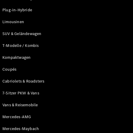
Plug-in-Hybrid Modelle
Plug-in-Hybride
Limousinen
Limousinen
SUV & Geländewagen
T-Modelle / Kombis
Kompaktwagen
Alle
Limousinen
Coupés
CLA
Elektrisch
CLA
Cabriolets & Roadsters
C-Klasse
7-Sitzer PKW & Vans
Limousine
C-Klasse
Neu
Elektrisch
Vans & Reisemobile
Limousine
EQE
Elektrisch
Mercedes-AMG
Limousine
EQS
Neu
Elektrisch
Mercedes-Maybach
Limousine