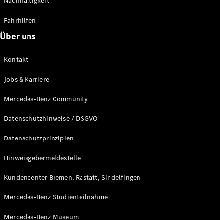
Nachhaltigkeit
Alle T-
Fahrhilfen
Modelle
CLA
Über uns
Shooting
Elektrisch
Brake
Kontakt
CLA
Shooting
Neu
Jobs & Karriere
Brake
C-Klasse T-
Mercedes-Benz Community
Modell
C-Klasse T-
Datenschutzhinweise / DSGVO
Modell All-
Terrain
Datenschutzprinzipien
E-Klasse T-
Modell
Hinweisgebermeldestelle
E-Klasse T-
Modell All-
Kundencenter Bremen, Rastatt, Sindelfingen
Terrain
Mercedes-Benz Studienteilnahme
Konfigurator
Mercedes-Benz Museum